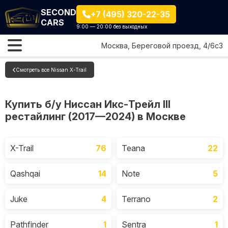
SECOND
+7 (495) 320-22-35
CARS
9:00 — 20:00 без выходных
Москва, Береговой проезд, 4/6с3
Смотреть все Nissan X-Trail
Купить б/у Ниссан Икс-Трейл III
рестайлинг (2017—2024) в Москве
X-Trail
76
Teana
22
Qashqai
14
Note
5
Juke
4
Terrano
2
Pathfinder
1
Sentra
1