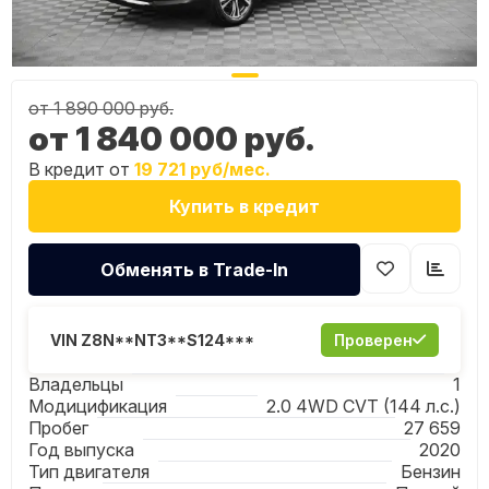
Item
от 1 890 000 руб.
1
от 1 840 000 руб.
of
19
В кредит от
19 721 руб/мес.
Купить в кредит
Обменять в Trade-In
VIN Z8N**NT3**S124***
Проверен
Владельцы
1
Модицификация
2.0 4WD CVT (144 л.с.)
Пробег
27 659
Год выпуска
2020
Тип двигателя
Бензин