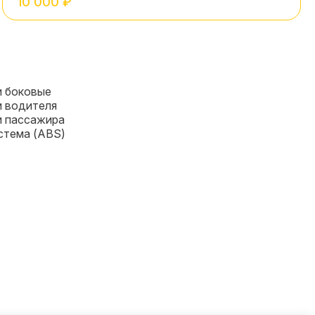
10 000 ₽
и боковые
 водителя
и пассажира
стема (ABS)
ылету
ысоте
ники задние
ники передние