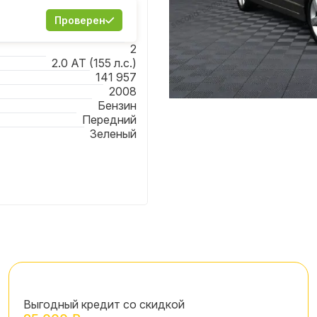
Проверен
2
2.0 AT (155 л.с.)
141 957
2008
Бензин
Item
Передний
1
Зеленый
of
21
Выгодный кредит со скидкой