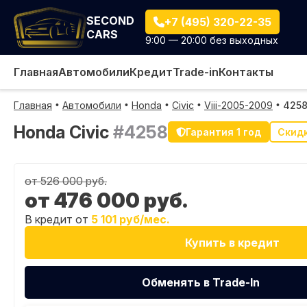
SECOND
+7 (495) 320-22-35
CARS
9:00 — 20:00 без выходных
Главная
Автомобили
Кредит
Trade-in
Контакты
Главная
Автомобили
Honda
Civic
Viii-2005-2009
425
Honda Civic
#4258
Гарантия 1 год
Скид
от 526 000 руб.
от 476 000 руб.
В кредит от
5 101 руб/мес.
Купить в кредит
Обменять в Trade-In