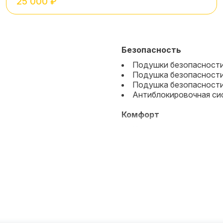
25 000 ₽
Безопасность
Подушки безопасност
Подушка безопасности
Подушка безопасност
Антиблокировочная си
Комфорт
Кондиционер
Усилитель руля
Бортовой компьютер
Электропривод зеркал
Регулировка руля по в
Регулировка руля по в
Электростеклоподъем
Электростеклоподъем
Защита от угона